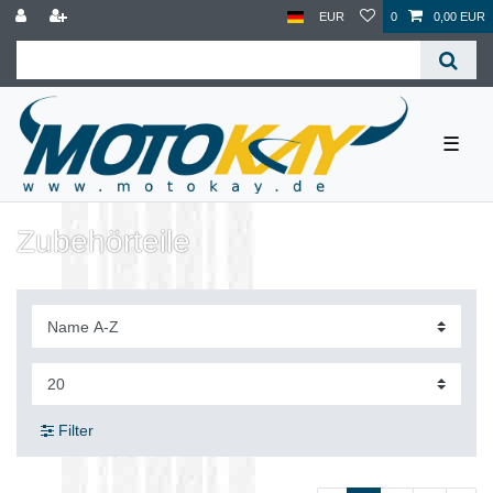
EUR
0
0,00 EUR
☰
Zubehörteile
Filter