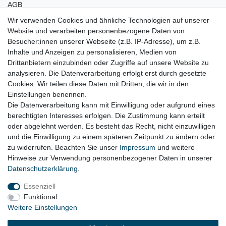
AGB
Wir verwenden Cookies und ähnliche Technologien auf unserer
Bleibt Sie auf dem Laufenden ...
Website und verarbeiten personenbezogene Daten von
Newsletter
E-MAIL **
Besucher:innen unserer Webseite (z.B. IP-Adresse), um z.B.
Honig
Inhalte und Anzeigen zu personalisieren, Medien von
Drittanbietern einzubinden oder Zugriffe auf unsere Website zu
Hiermit bestätige ich, dass ich die
Daten­schutz­erklärung
gelesen habe. Meine
analysieren. Die Datenverarbeitung erfolgt erst durch gesetzte
Einwilligung kann ich jederzeit widerrufen.**
Cookies. Wir teilen diese Daten mit Dritten, die wir in den
Einstellungen benennen.
Abonnieren
Die Datenverarbeitung kann mit Einwilligung oder aufgrund eines
berechtigten Interesses erfolgen. Die Zustimmung kann erteilt
** Hierbei handelt es sich um ein Pflichtfeld.
oder abgelehnt werden. Es besteht das Recht, nicht einzuwilligen
und die Einwilligung zu einem späteren Zeitpunkt zu ändern oder
zu widerrufen. Beachten Sie unser
Impressum
und weitere
Impressum
Daten­schutz­erklärung
AGB
Hinweise zur Verwendung personenbezogener Daten in unserer
Daten­schutz­erklärung
.
Essenziell
Widerrufs­recht
Kontakt
Vertrag widerrufen
Funktional
Weitere Einstellungen