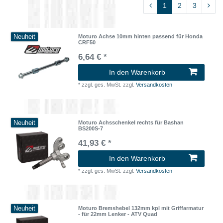
1
2
3
Neuheit
Moturo Achse 10mm hinten passend für Honda
CRF50
6,64 € *
In den Warenkorb
*
zzgl. ges. MwSt.
zzgl.
Versandkosten
Neuheit
Moturo Achsschenkel rechts für Bashan
BS200S-7
41,93 € *
In den Warenkorb
*
zzgl. ges. MwSt.
zzgl.
Versandkosten
Neuheit
Moturo Bremshebel 132mm kpl mit Griffarmatur
- für 22mm Lenker - ATV Quad