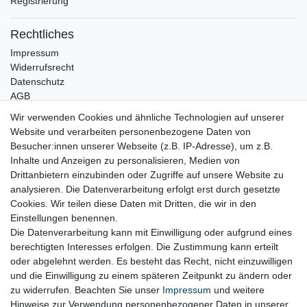
Registrierung
Rechtliches
Impressum
Widerrufsrecht
Datenschutz
AGB
Wir verwenden Cookies und ähnliche Technologien auf unserer
Bleibt Sie auf dem Laufenden ...
Website und verarbeiten personenbezogene Daten von
Newsletter
Besucher:innen unserer Webseite (z.B. IP-Adresse), um z.B.
E-MAIL **
Honig
Inhalte und Anzeigen zu personalisieren, Medien von
Drittanbietern einzubinden oder Zugriffe auf unsere Website zu
Hiermit bestätige ich, dass ich die
Daten­schutz­erklärung
gelesen habe. Meine
analysieren. Die Datenverarbeitung erfolgt erst durch gesetzte
Einwilligung kann ich jederzeit widerrufen.**
Cookies. Wir teilen diese Daten mit Dritten, die wir in den
Einstellungen benennen.
Abonnieren
Die Datenverarbeitung kann mit Einwilligung oder aufgrund eines
berechtigten Interesses erfolgen. Die Zustimmung kann erteilt
** Hierbei handelt es sich um ein Pflichtfeld.
oder abgelehnt werden. Es besteht das Recht, nicht einzuwilligen
und die Einwilligung zu einem späteren Zeitpunkt zu ändern oder
zu widerrufen. Beachten Sie unser
Impressum
und weitere
Impressum
Daten­schutz­erklärung
AGB
Hinweise zur Verwendung personenbezogener Daten in unserer