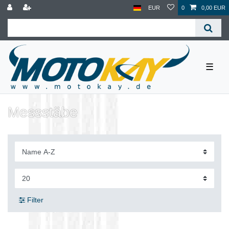
EUR
0
0,00 EUR
☰
Messstäbe
Filter