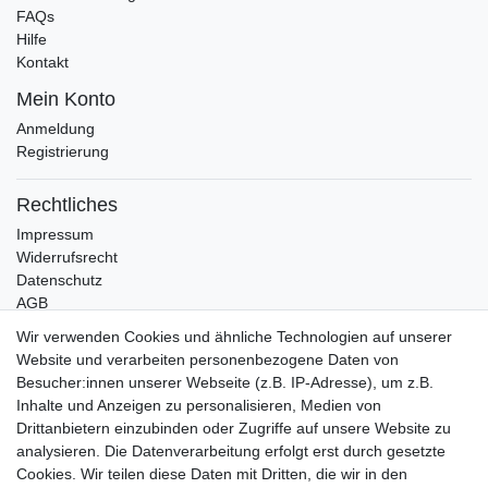
FAQs
Hilfe
Kontakt
Mein Konto
Anmeldung
Registrierung
Rechtliches
Impressum
Widerrufsrecht
Datenschutz
AGB
Wir verwenden Cookies und ähnliche Technologien auf unserer
Bleibt Sie auf dem Laufenden ...
Website und verarbeiten personenbezogene Daten von
Newsletter
Besucher:innen unserer Webseite (z.B. IP-Adresse), um z.B.
E-MAIL **
Honig
Inhalte und Anzeigen zu personalisieren, Medien von
Drittanbietern einzubinden oder Zugriffe auf unsere Website zu
Hiermit bestätige ich, dass ich die
Daten­schutz­erklärung
gelesen habe. Meine
analysieren. Die Datenverarbeitung erfolgt erst durch gesetzte
Einwilligung kann ich jederzeit widerrufen.**
Cookies. Wir teilen diese Daten mit Dritten, die wir in den