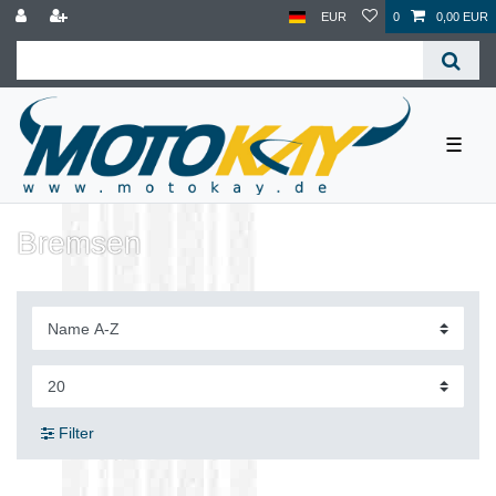
EUR
0
0,00 EUR
☰
Bremsen
Filter