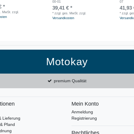
00-01
07
€ *
39,41 € *
41,93 
s. MwSt.
zzgl.
*
zzgl. ges. MwSt.
zzgl.
*
zzgl. ge
osten
Versandkosten
Versandk
Motokay
premium Qualität
tionen
Mein Konto
Anmeldung
& Lieferung
Registrierung
 & Pfand
rdnung
Rechtliches