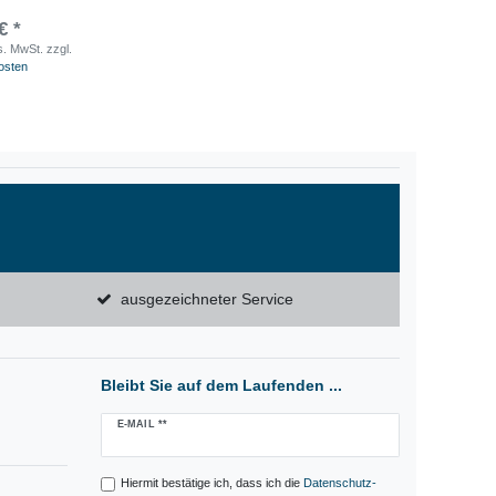
€ *
s. MwSt.
zzgl.
osten
ausgezeichneter Service
Bleibt Sie auf dem Laufenden ...
Newsletter
E-MAIL **
Honig
Hiermit bestätige ich, dass ich die
Daten­schutz­