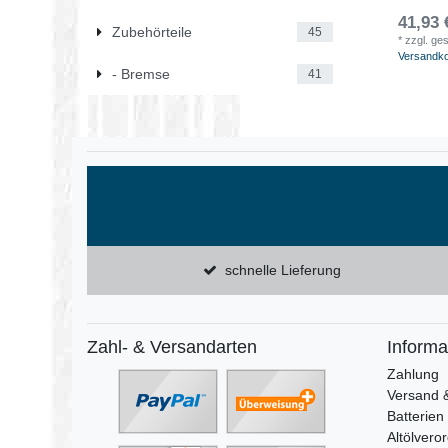
41,93 
Zubehörteile
45
*
zzgl. ge
Versandk
- Bremse
41
schnelle Lieferung
Zahl- & Versandarten
Informa
Zahlung
Versand 
Batterien
Altölvero