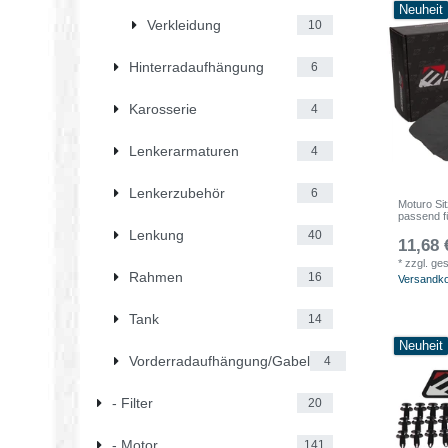
Neuheit
Verkleidung
10
Hinterradaufhängung
6
Karosserie
4
Lenkerarmaturen
4
Lenkerzubehör
6
Moturo Si
passend 
Lenkung
40
11,68 
*
zzgl. ge
Rahmen
16
Versandk
Tank
14
Neuheit
Vorderradaufhängung/Gabel
4
- Filter
20
- Motor
141