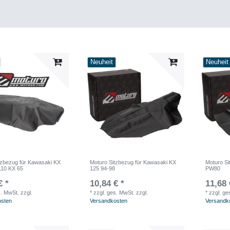
Neuheit
Neuheit
tzbezug für Kawasaki KX
Moturo Sitzbezug für Kawasaki KX
Moturo Si
110 KX 65
125 94-98
PW80
€ *
10,84 € *
11,68 
s. MwSt.
zzgl.
*
zzgl. ges. MwSt.
zzgl.
*
zzgl. ge
osten
Versandkosten
Versandk