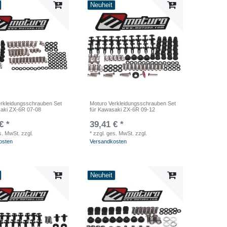
Neuheit
rkleidungsschrauben Set
Moturo Verkleidungsschrauben Set
saki ZX-6R 07-08
für Kawasaki ZX-6R 09-12
€ *
39,41 € *
s. MwSt.
zzgl.
*
zzgl. ges. MwSt.
zzgl.
osten
Versandkosten
Neuheit