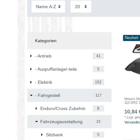
Neuheit
Kategorien
- Antrieb
41
- Auspuffanlage/-teile
5
- Elektrik
152
- Fahrgestell
117
Moturo Si
110 DRZ 
Enduro/Cross Zubehör
8
10,84 
*
zzgl. ge
Fahrzeugausstattung
15
Versandk
Sitzbank
5