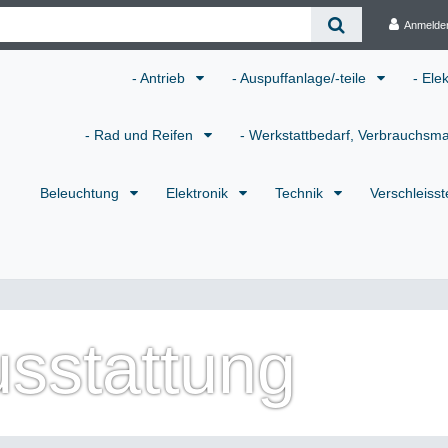
Anmelde
- Antrieb
- Auspuffanlage/-teile
- Ele
- Rad und Reifen
- Werkstattbedarf, Verbrauchsma
Beleuchtung
Elektronik
Technik
Verschleisst
sstattung