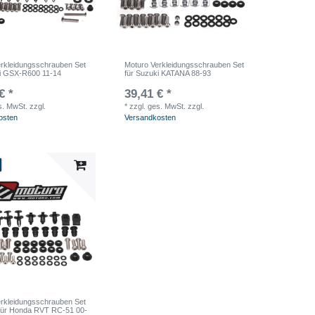
rkleidungsschrauben Set
Moturo Verkleidungsschrauben Set
ki GSX-R600 11-14
für Suzuki KATANA 88-93
€ *
39,41 € *
s. MwSt.
zzgl.
*
zzgl. ges. MwSt.
zzgl.
osten
Versandkosten
rkleidungsschrauben Set
für Honda RVT RC-51 00-