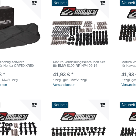
Neuheit
Neuheit
tzbezug schwarz
Moturo Verkleidungsschrauben Set
Moturo Ve
für Honda CRF50 XR50
für BMW S100-RR HP4 09-14
für Kawa
€ *
41,93 € *
41,93 
s. MwSt.
zzgl.
*
zzgl. ges. MwSt.
zzgl.
*
zzgl. ge
osten
Versandkosten
Versandk
Neuheit
Neuheit