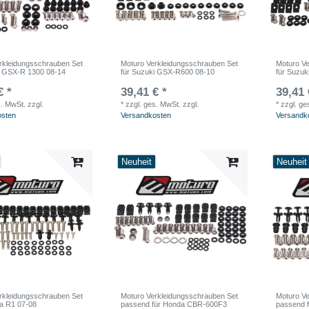
rkleidungsschrauben Set
Moturo Verkleidungsschrauben Set
Moturo Ve
i GSX-R 1300 08-14
für Suzuki GSX-R600 08-10
für Suzu
€ *
39,41 € *
39,41 
s. MwSt.
zzgl.
*
zzgl. ges. MwSt.
zzgl.
*
zzgl. ge
osten
Versandkosten
Versandk
Neuheit
Neuheit
rkleidungsschrauben Set
Moturo Verkleidungsschrauben Set
Moturo Ve
a R1 07-08
passend für Honda CBR-600F3
passend 