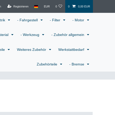
n
Registrieren
EUR
0
0
0,00 EUR
ktrik
- Fahrgestell
- Filter
- Motor
terial
- Werkzeug
- Zubehör allgemein
eile
Weiteres Zubehör
Werkstattbedarf
Zubehörteile
- Bremse