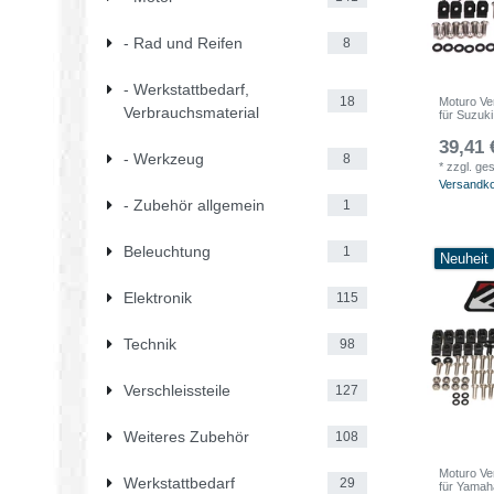
- Rad und Reifen
8
- Werkstattbedarf,
18
Moturo Ve
Verbrauchsmaterial
für Suzuk
39,41 
- Werkzeug
8
*
zzgl. ge
Versandk
- Zubehör allgemein
1
Beleuchtung
1
Neuheit
Elektronik
115
Technik
98
Verschleissteile
127
Weiteres Zubehör
108
Moturo Ve
Werkstattbedarf
29
für Yamah