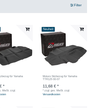
Filter
Neuheit
tzbezug für Yamaha
Moturo Sitzbezug für Yamaha
TTR125 00-07
€ *
11,68 € *
s. MwSt.
zzgl.
*
zzgl. ges. MwSt.
zzgl.
osten
Versandkosten