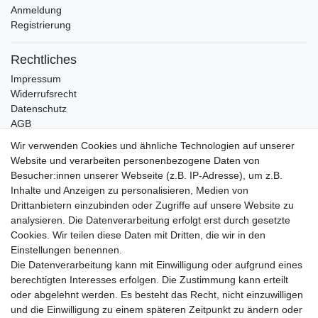
Anmeldung
Registrierung
Rechtliches
Impressum
Widerrufsrecht
Datenschutz
AGB
Wir verwenden Cookies und ähnliche Technologien auf unserer
Bleibt Sie auf dem Laufenden ...
Website und verarbeiten personenbezogene Daten von
Newsletter
Besucher:innen unserer Webseite (z.B. IP-Adresse), um z.B.
E-MAIL **
Honig
Inhalte und Anzeigen zu personalisieren, Medien von
Drittanbietern einzubinden oder Zugriffe auf unsere Website zu
Hiermit bestätige ich, dass ich die
Daten­schutz­erklärung
gelesen habe. Meine
analysieren. Die Datenverarbeitung erfolgt erst durch gesetzte
Einwilligung kann ich jederzeit widerrufen.**
Cookies. Wir teilen diese Daten mit Dritten, die wir in den
Einstellungen benennen.
Abonnieren
Die Datenverarbeitung kann mit Einwilligung oder aufgrund eines
berechtigten Interesses erfolgen. Die Zustimmung kann erteilt
** Hierbei handelt es sich um ein Pflichtfeld.
oder abgelehnt werden. Es besteht das Recht, nicht einzuwilligen
und die Einwilligung zu einem späteren Zeitpunkt zu ändern oder