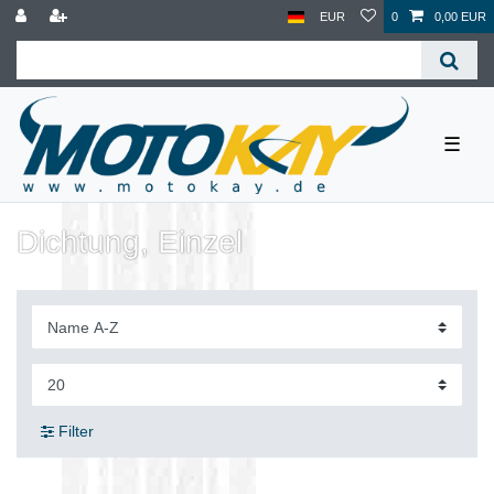
EUR
0
0,00 EUR
☰
Dichtung, Einzel
Filter