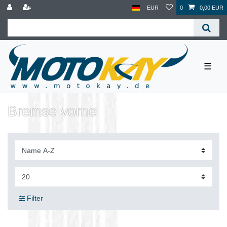
EUR
0
0,00 EUR
☰
Bremse vorne
Filter