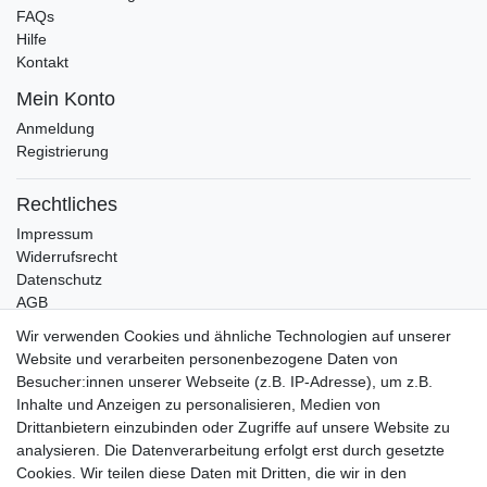
FAQs
Hilfe
Kontakt
Mein Konto
Anmeldung
Registrierung
Rechtliches
Impressum
Widerrufsrecht
Datenschutz
AGB
Wir verwenden Cookies und ähnliche Technologien auf unserer
Bleibt Sie auf dem Laufenden ...
Website und verarbeiten personenbezogene Daten von
Newsletter
Besucher:innen unserer Webseite (z.B. IP-Adresse), um z.B.
E-MAIL **
Honig
Inhalte und Anzeigen zu personalisieren, Medien von
Drittanbietern einzubinden oder Zugriffe auf unsere Website zu
Hiermit bestätige ich, dass ich die
Daten­schutz­erklärung
gelesen habe. Meine
analysieren. Die Datenverarbeitung erfolgt erst durch gesetzte
Einwilligung kann ich jederzeit widerrufen.**
Cookies. Wir teilen diese Daten mit Dritten, die wir in den