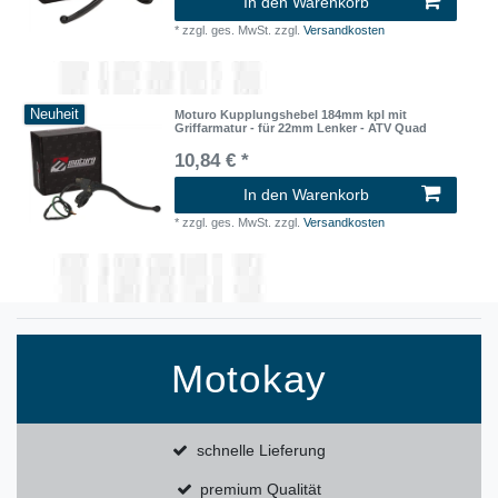
In den Warenkorb
*
zzgl. ges. MwSt.
zzgl.
Versandkosten
Neuheit
Moturo Kupplungshebel 184mm kpl mit
Griffarmatur - für 22mm Lenker - ATV Quad
10,84 € *
In den Warenkorb
*
zzgl. ges. MwSt.
zzgl.
Versandkosten
Motokay
schnelle Lieferung
premium Qualität