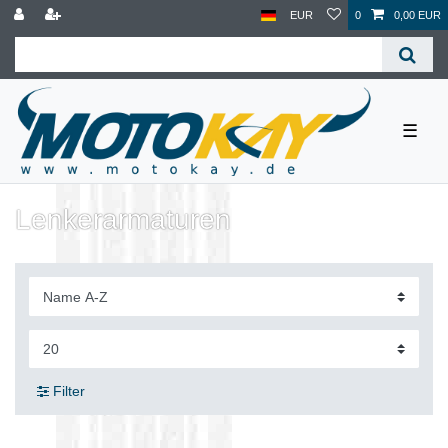
EUR
0
0,00 EUR
☰
Lenkerarmaturen
Filter