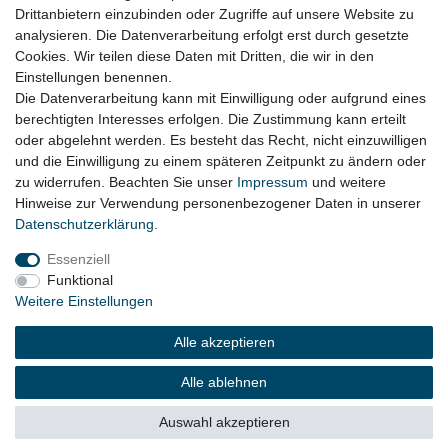
Drittanbietern einzubinden oder Zugriffe auf unsere Website zu
Hiermit bestätige ich, dass ich die
Daten­schutz­erklärung
gelesen habe. Meine
analysieren. Die Datenverarbeitung erfolgt erst durch gesetzte
Einwilligung kann ich jederzeit widerrufen.**
Cookies. Wir teilen diese Daten mit Dritten, die wir in den
Einstellungen benennen.
Abonnieren
Die Datenverarbeitung kann mit Einwilligung oder aufgrund eines
berechtigten Interesses erfolgen. Die Zustimmung kann erteilt
** Hierbei handelt es sich um ein Pflichtfeld.
oder abgelehnt werden. Es besteht das Recht, nicht einzuwilligen
und die Einwilligung zu einem späteren Zeitpunkt zu ändern oder
zu widerrufen. Beachten Sie unser
Impressum
und weitere
Impressum
Daten­schutz­erklärung
AGB
Hinweise zur Verwendung personenbezogener Daten in unserer
Daten­schutz­erklärung
.
Essenziell
Widerrufs­recht
Kontakt
Vertrag widerrufen
Funktional
Weitere Einstellungen
Alle akzeptieren
Alle ablehnen
© Copyright 2026 | Alle Rechte vorbehalten.
Auswahl akzeptieren