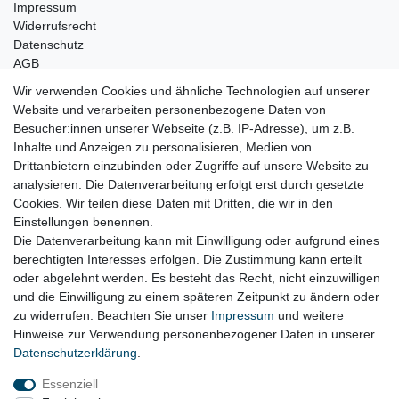
Impressum
Widerrufsrecht
Datenschutz
AGB
Wir verwenden Cookies und ähnliche Technologien auf unserer
Bleibt Sie auf dem Laufenden ...
Website und verarbeiten personenbezogene Daten von
Newsletter
E-MAIL **
Besucher:innen unserer Webseite (z.B. IP-Adresse), um z.B.
Honig
Inhalte und Anzeigen zu personalisieren, Medien von
Drittanbietern einzubinden oder Zugriffe auf unsere Website zu
Hiermit bestätige ich, dass ich die
Daten­schutz­erklärung
gelesen habe. Meine
analysieren. Die Datenverarbeitung erfolgt erst durch gesetzte
Einwilligung kann ich jederzeit widerrufen.**
Cookies. Wir teilen diese Daten mit Dritten, die wir in den
Einstellungen benennen.
Abonnieren
Die Datenverarbeitung kann mit Einwilligung oder aufgrund eines
berechtigten Interesses erfolgen. Die Zustimmung kann erteilt
** Hierbei handelt es sich um ein Pflichtfeld.
oder abgelehnt werden. Es besteht das Recht, nicht einzuwilligen
und die Einwilligung zu einem späteren Zeitpunkt zu ändern oder
zu widerrufen. Beachten Sie unser
Impressum
und weitere
Impressum
Daten­schutz­erklärung
AGB
Hinweise zur Verwendung personenbezogener Daten in unserer
Daten­schutz­erklärung
.
Essenziell
Widerrufs­recht
Kontakt
Vertrag widerrufen