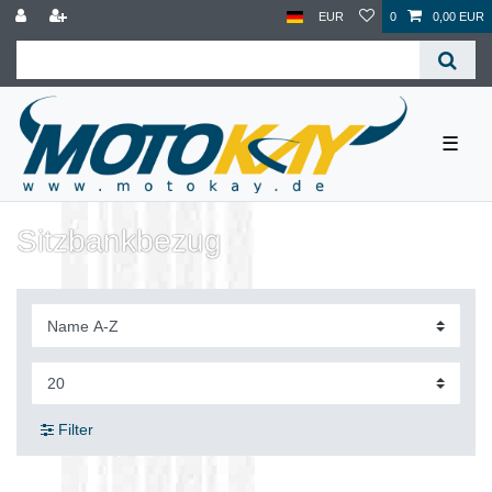
EUR
0
0,00 EUR
☰
Sitzbankbezug
Filter