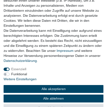
Besucher:innen unserer Webseite (z.B. IP-Adresse), um z.B.
Honig
Inhalte und Anzeigen zu personalisieren, Medien von
Drittanbietern einzubinden oder Zugriffe auf unsere Website zu
Hiermit bestätige ich, dass ich die
Daten­schutz­erklärung
gelesen habe. Meine
analysieren. Die Datenverarbeitung erfolgt erst durch gesetzte
Einwilligung kann ich jederzeit widerrufen.**
Cookies. Wir teilen diese Daten mit Dritten, die wir in den
Einstellungen benennen.
Abonnieren
Die Datenverarbeitung kann mit Einwilligung oder aufgrund eines
berechtigten Interesses erfolgen. Die Zustimmung kann erteilt
** Hierbei handelt es sich um ein Pflichtfeld.
oder abgelehnt werden. Es besteht das Recht, nicht einzuwilligen
und die Einwilligung zu einem späteren Zeitpunkt zu ändern oder
zu widerrufen. Beachten Sie unser
Impressum
und weitere
Impressum
Daten­schutz­erklärung
AGB
Hinweise zur Verwendung personenbezogener Daten in unserer
Daten­schutz­erklärung
.
Essenziell
Widerrufs­recht
Kontakt
Vertrag widerrufen
Funktional
Weitere Einstellungen
Alle akzeptieren
Alle ablehnen
© Copyright 2026 | Alle Rechte vorbehalten.