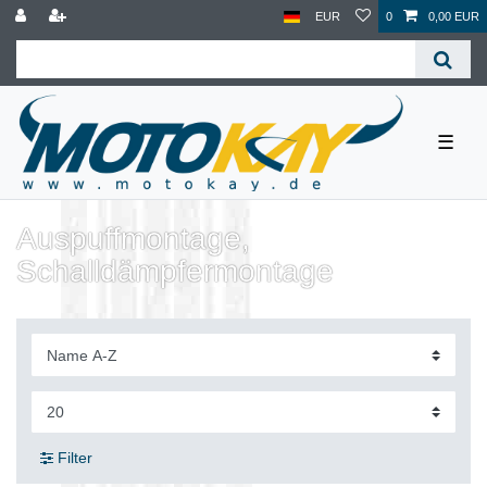
EUR
0
0,00 EUR
☰
Auspuffmontage,
Schalldämpfermontage
Filter