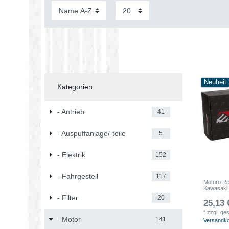
Neuheit
Kategorien
- Antrieb
41
- Auspuffanlage/-teile
5
- Elektrik
152
- Fahrgestell
117
Moturo Re
Kawasaki
- Filter
20
25,13 
*
zzgl. ge
- Motor
141
Versandk