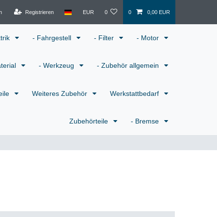
n
Registrieren
EUR
0
0
0,00 EUR
ktrik
- Fahrgestell
- Filter
- Motor
terial
- Werkzeug
- Zubehör allgemein
eile
Weiteres Zubehör
Werkstattbedarf
Zubehörteile
- Bremse