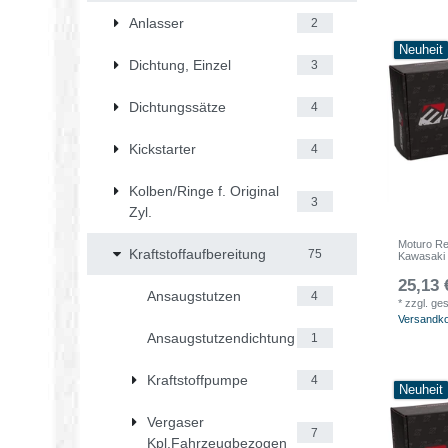
Anlasser
2
Neuheit
Dichtung, Einzel
3
Dichtungssätze
4
Kickstarter
4
Kolben/Ringe f. Original
3
Zyl.
Moturo Re
Kraftstoffaufbereitung
75
Kawasaki
25,13 
Ansaugstutzen
4
*
zzgl. ge
Versandk
Ansaugstutzendichtung
1
Kraftstoffpumpe
4
Neuheit
Vergaser
7
Kpl.Fahrzeugbezogen