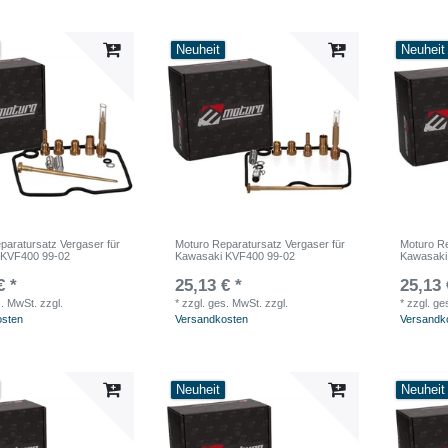
Neuheit
Neuheit
paratursatz Vergaser für
Moturo Reparatursatz Vergaser für
Moturo Re
 KVF400 99-02
Kawasaki KVF400 99-02
Kawasaki
€ *
25,13 € *
25,13 
s. MwSt.
zzgl.
*
zzgl. ges. MwSt.
zzgl.
*
zzgl. ge
osten
Versandkosten
Versandk
Neuheit
Neuheit