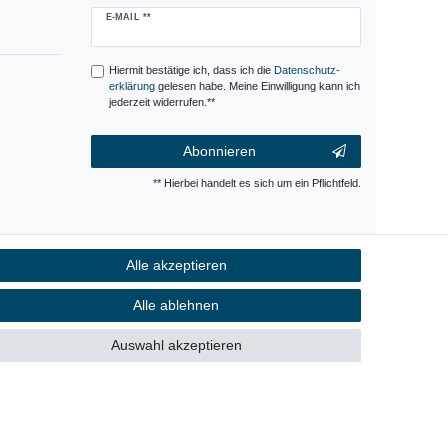
Newsletter
E-MAIL **
Honig
Hiermit bestätige ich, dass ich die
Daten­schutz­
erklärung
gelesen habe. Meine Einwilligung kann ich
jederzeit widerrufen.**
Abonnieren
** Hierbei handelt es sich um ein Pflichtfeld.
Alle akzeptieren
Kontakt
fen
Alle ablehnen
Auswahl akzeptieren