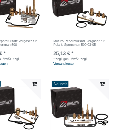
paratursatz Vergaser für
Moturo Reparatursatz Vergaser für
portman 500
Polaris Sportsman 500 03-05
€ *
25,13 € *
s. MwSt.
zzgl.
*
zzgl. ges. MwSt.
zzgl.
osten
Versandkosten
Neuheit