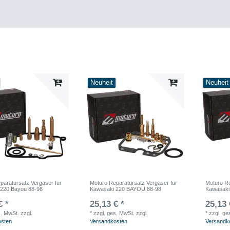
Neuheit
Neuheit
paratursatz Vergaser für
Moturo Reparatursatz Vergaser für
Moturo Re
 220 Bayou 88-98
Kawasaki 220 BAYOU 88-98
Kawasaki
€ *
25,13 € *
25,13 
s. MwSt.
zzgl.
*
zzgl. ges. MwSt.
zzgl.
*
zzgl. ge
osten
Versandkosten
Versandk