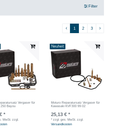
Filter
1
2
3
Neuheit
paratursatz Vergaser für
Moturo Reparatursatz Vergaser für
 250 Bayou
Kawasaki KVF300 99-02
€ *
25,13 € *
s. MwSt.
zzgl.
*
zzgl. ges. MwSt.
zzgl.
osten
Versandkosten