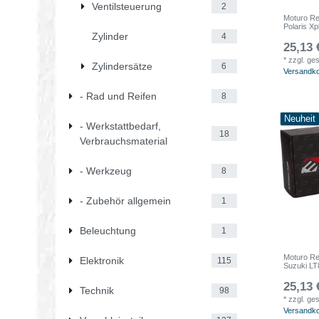
Ventilsteuerung
2
Moturo Re
Polaris Xp
Zylinder
4
25,13 
*
zzgl. ge
Zylindersätze
6
Versandk
- Rad und Reifen
8
Neuheit
- Werkstattbedarf,
18
Verbrauchsmaterial
- Werkzeug
8
- Zubehör allgemein
1
Beleuchtung
1
Moturo Re
Elektronik
115
Suzuki LT
25,13 
Technik
98
*
zzgl. ge
Versandk