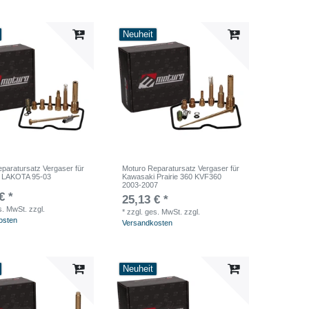
Neuheit
paratursatz Vergaser für
Moturo Reparatursatz Vergaser für
 LAKOTA 95-03
Kawasaki Prairie 360 KVF360
2003-2007
€ *
25,13 € *
s. MwSt.
zzgl.
*
zzgl. ges. MwSt.
zzgl.
osten
Versandkosten
Neuheit