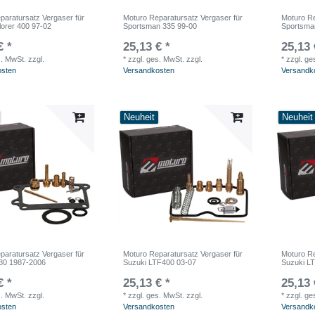
paratursatz Vergaser für
Moturo Reparatursatz Vergaser für
Moturo Re
lorer 400 97-02
Sportsman 335 99-00
Sportsma
€ *
25,13 € *
25,13 
s. MwSt.
zzgl.
*
zzgl. ges. MwSt.
zzgl.
*
zzgl. ge
osten
Versandkosten
Versandk
Neuheit
Neuheit
paratursatz Vergaser für
Moturo Reparatursatz Vergaser für
Moturo Re
80 1987-2006
Suzuki LTF400 03-07
Suzuki L
€ *
25,13 € *
25,13 
s. MwSt.
zzgl.
*
zzgl. ges. MwSt.
zzgl.
*
zzgl. ge
osten
Versandkosten
Versandk