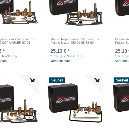
paratursatz Vergaser für
Moturo Reparatursatz Vergaser für
Moturo Re
400 SCRAMBLER 97-01
Polaris Blazer 250 90-95 88-99
Polaris S
€ *
25,13 € *
25,13 
s. MwSt.
zzgl.
*
zzgl. ges. MwSt.
zzgl.
*
zzgl. ge
osten
Versandkosten
Versandk
Neuheit
Neuheit