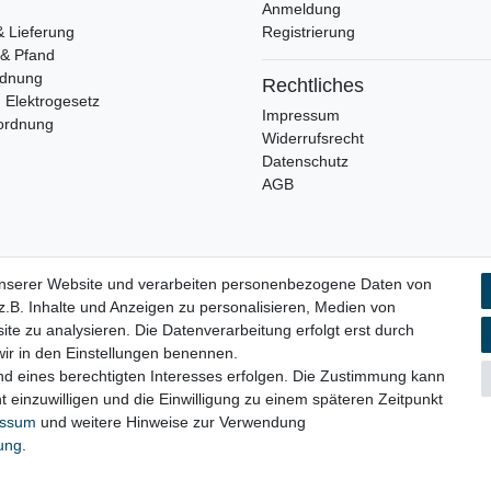
Anmeldung
& Lieferung
Registrierung
 & Pfand
rdnung
Rechtliches
 Elektrogesetz
Impressum
ordnung
Widerrufsrecht
Datenschutz
AGB
unserer Website und verarbeiten personenbezogene Daten von
.B. Inhalte und Anzeigen zu personalisieren, Medien von
aten­schutz­erklärung
AGB
Widerrufs­recht
Vertrag widerru
ite zu analysieren. Die Datenverarbeitung erfolgt erst durch
 wir in den Einstellungen benennen.
nd eines berechtigten Interesses erfolgen. Die Zustimmung kann
t einzuwilligen und die Einwilligung zu einem späteren Zeitpunkt
essum
und weitere Hinweise zur Verwendung
rung
.
© Copyright 2026 | Alle Rechte vorbehalten.
n