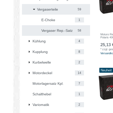
Vergaserteile
59
E-Choke
1
Vergaser Rep.-Satz
58
Moturo Re
Polaris 
Kühlung
4
25,13 
*
zzgl. ge
Kupplung
8
Versandk
Kurbelwelle
2
Neuheit
Motordeckel
14
Motorlagersatz Kpl.
7
Schalthebel
1
Variomatik
2