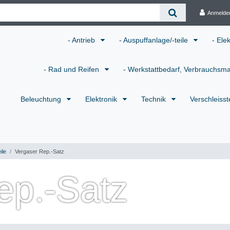
Anmelde
- Antrieb
- Auspuffanlage/-teile
- Ele
- Rad und Reifen
- Werkstattbedarf, Verbrauchsma
Beleuchtung
Elektronik
Technik
Verschleisst
ile
Vergaser Rep.-Satz
ep.-Satz