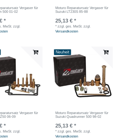
paratursatz Vergaser für
Moturo Reparatursatz Vergaser für
n 500 01-02
Suzuki LT230S 85-88
€ *
25,13 € *
s. MwSt.
zzgl.
*
zzgl. ges. MwSt.
zzgl.
osten
Versandkosten
Neuheit
paratursatz Vergaser für
Moturo Reparatursatz Vergaser für
TZ50 06-09
Suzuki Quadrunner 500 98-02
€ *
25,13 € *
s. MwSt.
zzgl.
*
zzgl. ges. MwSt.
zzgl.
osten
Versandkosten