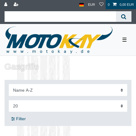
EUR
0
0,00 EUR
☰
Gasgriffe
Filter