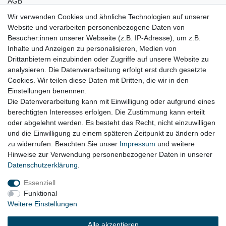
AGB
Wir verwenden Cookies und ähnliche Technologien auf unserer
Bleibt Sie auf dem Laufenden ...
Website und verarbeiten personenbezogene Daten von
Newsletter
E-MAIL **
Besucher:innen unserer Webseite (z.B. IP-Adresse), um z.B.
Honig
Inhalte und Anzeigen zu personalisieren, Medien von
Drittanbietern einzubinden oder Zugriffe auf unsere Website zu
Hiermit bestätige ich, dass ich die
Daten­schutz­erklärung
gelesen habe. Meine
analysieren. Die Datenverarbeitung erfolgt erst durch gesetzte
Einwilligung kann ich jederzeit widerrufen.**
Cookies. Wir teilen diese Daten mit Dritten, die wir in den
Einstellungen benennen.
Abonnieren
Die Datenverarbeitung kann mit Einwilligung oder aufgrund eines
berechtigten Interesses erfolgen. Die Zustimmung kann erteilt
** Hierbei handelt es sich um ein Pflichtfeld.
oder abgelehnt werden. Es besteht das Recht, nicht einzuwilligen
und die Einwilligung zu einem späteren Zeitpunkt zu ändern oder
zu widerrufen. Beachten Sie unser
Impressum
und weitere
Impressum
Daten­schutz­erklärung
AGB
Hinweise zur Verwendung personenbezogener Daten in unserer
Daten­schutz­erklärung
.
Essenziell
Widerrufs­recht
Kontakt
Vertrag widerrufen
Funktional
Weitere Einstellungen
Alle akzeptieren