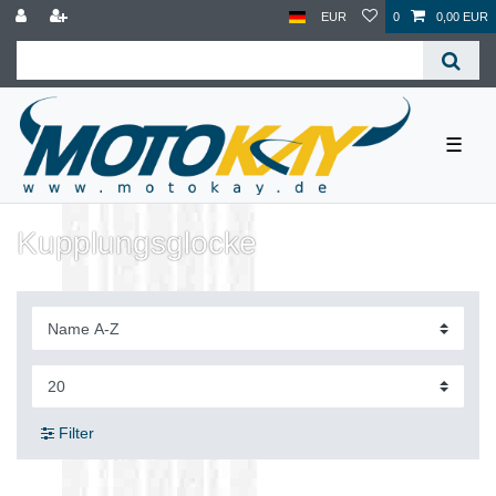
EUR
0
0,00 EUR
☰
Kupplungsglocke
Filter