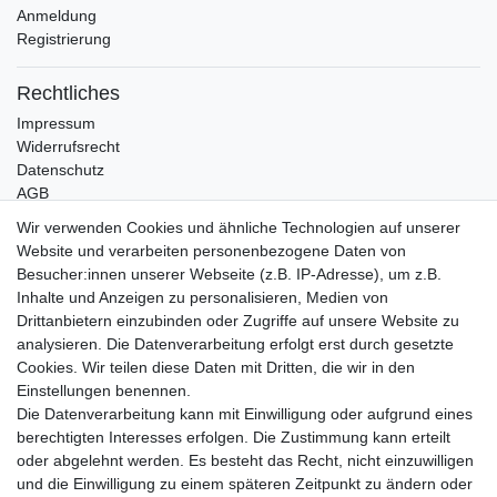
Anmeldung
Registrierung
Rechtliches
Impressum
Widerrufsrecht
Datenschutz
AGB
Wir verwenden Cookies und ähnliche Technologien auf unserer
Bleibt Sie auf dem Laufenden ...
Website und verarbeiten personenbezogene Daten von
Newsletter
Besucher:innen unserer Webseite (z.B. IP-Adresse), um z.B.
E-MAIL **
Honig
Inhalte und Anzeigen zu personalisieren, Medien von
Drittanbietern einzubinden oder Zugriffe auf unsere Website zu
Hiermit bestätige ich, dass ich die
Daten­schutz­erklärung
gelesen habe. Meine
analysieren. Die Datenverarbeitung erfolgt erst durch gesetzte
Einwilligung kann ich jederzeit widerrufen.**
Cookies. Wir teilen diese Daten mit Dritten, die wir in den
Einstellungen benennen.
Abonnieren
Die Datenverarbeitung kann mit Einwilligung oder aufgrund eines
berechtigten Interesses erfolgen. Die Zustimmung kann erteilt
** Hierbei handelt es sich um ein Pflichtfeld.
oder abgelehnt werden. Es besteht das Recht, nicht einzuwilligen
und die Einwilligung zu einem späteren Zeitpunkt zu ändern oder